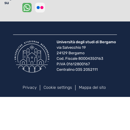
su
Università degli studi di Bergamo
via Salvecchio 19
24129 Bergamo
Cod. Fiscale 80004350163
P.IVA 01612800167
Centralino 035 2052111
Piè di pagina
Privacy
Cookie settings
Mappa del sito